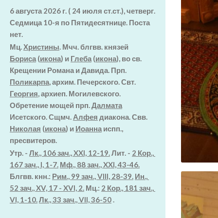
6 августа 2026 г. ( 24 июля ст.ст.), четверг.
Седмица 10-я по Пятидесятнице.
Поста
нет.
Мц.
Христины
. Мчч. блгвв. князей
Бориса
(
икона
) и
Глеба
(
икона
), во св.
Крещении Романа и Давида. Прп.
Поликарпа
, архим. Печерского. Свт.
Георгия
, архиеп. Могилевского.
Обретение мощей прп.
Далмата
Исетского. Сщмч.
Алфея
диакона. Свв.
Николая
(
икона
) и
Иоанна
испп.,
пресвитеров.
Утр. -
Лк., 106 зач., XXI, 12-19.
Лит. -
2 Кор.,
167 зач., I, 1-7.
Мф., 88 зач., XXI, 43-46.
Блгвв. кнн.:
Рим., 99 зач., VIII, 28-39.
Ин.,
52 зач., XV, 17 - XVI, 2.
Мц.:
2 Кор., 181 зач.,
VI, 1-10.
Лк., 33 зач., VII, 36-50
.